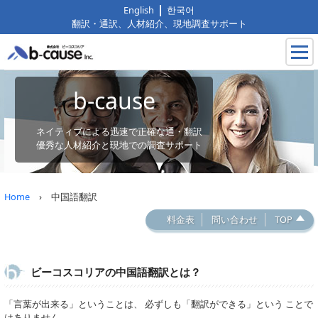
English
한국어
翻訳・通訳、人材紹介、現地調査サポート
b-cause
ネイティブによる迅速で正確な通・翻訳
優秀な人材紹介と現地での調査サポート
Home
› 中国語翻訳
料金表
問い合わせ
TOP
ビーコスコリアの中国語翻訳とは？
「言葉が出来る」ということは、 必ずしも「翻訳ができる」という ことで
はありません。