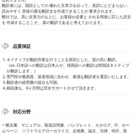
翻訳者には、国語としての 優れた文章力を以って、直訳にとどまらない、
読みやすく 意味の通る翻訳文を作成できることが 要求されます。
弊社では、高い文章力のもとに、お客様が必要と される用途に応じた訳文
を 作成することこそ、 真の翻訳であると考えております。
品質保証
ネイティブが翻訳作業を行うことを原則とした、質の高い翻訳。
（ex. 日本語への翻訳は日本人が、韓国語への翻訳は韓国語ネイティブ
が翻訳します。）
専門性や難易度、派遣地域に合わせ、最適な翻訳者を選定いたします。
翻訳者の経歴書の提出も可能。
納品後も、6ヶ月間は完全サポートさせて頂きます。
対応分野
一般文書、マニュアル、取扱説明書、パンフレット、カタログ、IT、ホー
ムページ、 ソフトウエアローカライズ、企画書、論文、法律、特許、医