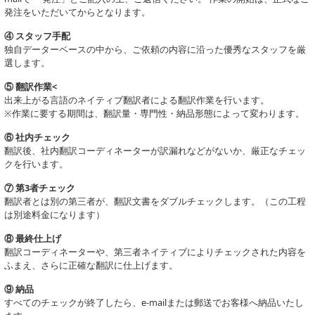
発注をいただいてからとなります。
④ スタッフ手配
独自データーベースの中から、ご依頼の内容に沿った優秀なスタッフを厳
選します。
⑤ 翻訳作業<
出来上がる言語のネイティブ翻訳者による翻訳作業を行います。
※作業に要する期間は、翻訳量・専門性・納品形態によって変わります。
⑥ 社内チェック
翻訳後、社内翻訳コーディネーターが訳漏れなどがないか、厳正なチェッ
クを行います。
⑦ 第3者チェック
翻訳者とは別の第三者が、翻訳文書をダブルチェックします。（この工程
は別途料金になります）
⑧ 最終仕上げ
翻訳コーディネーターや、第三者ネイティブによりチェックされた内容を
ふまえ、さらに正確な翻訳に仕上げます。
⑨ 納品
すべてのチェックが終了したら、e-mailまたは郵送でお客様へ納品いたし