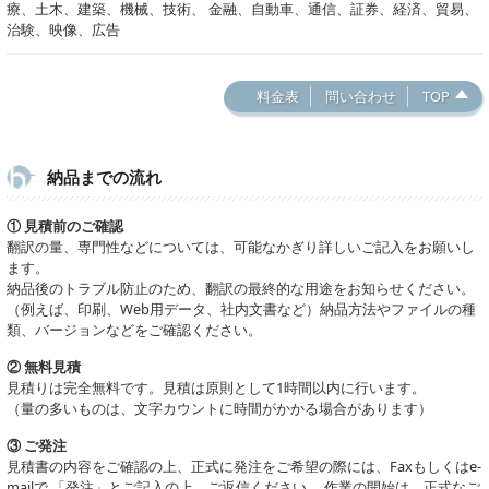
療、土木、建築、機械、技術、 金融、自動車、通信、証券、経済、貿易、
治験、映像、広告
料金表
問い合わせ
TOP
納品までの流れ
① 見積前のご確認
翻訳の量、専門性などについては、可能なかぎり詳しいご記入をお願いし
ます。
納品後のトラブル防止のため、翻訳の最終的な用途をお知らせください。
（例えば、印刷、Web用データ、社内文書など）納品方法やファイルの種
類、バージョンなどをご確認ください。
② 無料見積
見積りは完全無料です。見積は原則として1時間以内に行います。
（量の多いものは、文字カウントに時間がかかる場合があります）
③ ご発注
見積書の内容をご確認の上、正式に発注をご希望の際には、Faxもしくはe-
mailで 「発注」とご記入の上、ご返信ください。 作業の開始は、正式なご