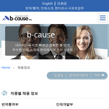
English
日本語
번역/통역, 인재소개, 현지조사 서포트업무
b-cause
네이티브에 의한 빠르고 정확한 통/번역
우수한 인재 소개와 현지에서의 조사 서포트
Home
› 채용정보
요금표
번역견적문의
TOP
직종별 채용 정보
번역통역부
인재개발부