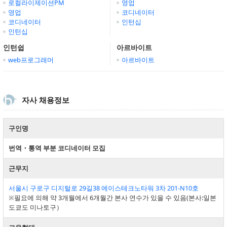
로컬라이제이션PM
영업
영업
코디네이터
코디네이터
인턴십
인턴십
인턴쉽
아르바이트
web프로그래머
아르바이트
자사 채용정보
구인명
번역・통역 부분 코디네이터 모집
근무지
서울시 구로구 디지털로 29길38 에이스테크노타워 3차 201-N10호
※필요에 의해 약 3개월에서 6개월간 본사 연수가 있을 수 있음(본사:일본
도쿄도 미나토구）