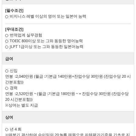
[필수조건]
비지니스 레벨 이상의 영어 또는 일본어 능력
[우대조건]
번역업계 실무경험
TOEIC 800이상 또는 그와 동등한 영어능력
JLPT 1급이상 또는 그와 동등한 일본어능력
급여
신입
연봉 :2,040만원 (월급 :기본급 140만원+잔업수당 30만원 (잔업수당 20 시
간분포함))
경력
연봉 :2,520만원 ~ (월급 :기본급 180만원 ~ + 잔업수당 30만원 (잔업수당
20 시간분포함))
※상여는 별도 지급
상여
년 4 회
※매분기 결산하여 순이익의 20 %를 재원으로 자체평가기준을 기초로 지