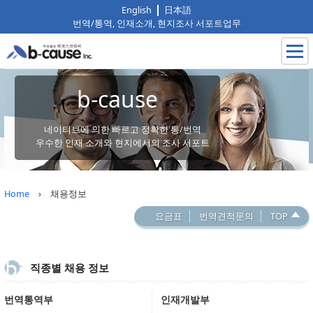
English
日本語
번역/통역, 인재소개, 현지조사 서포트업무
b-cause
네이티브에 의한 빠르고 정확한 통/번역
우수한 인재 소개와 현지에서의 조사 서포트
Home
› 채용정보
요금표
번역견적문의
TOP
직종별 채용 정보
번역통역부
인재개발부