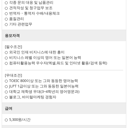
각종 문의 대응 및 납품관리
견적작성 및 청구업무 보조
번역자・통역자 수배/내용체크
품질관리
기타 관련업무
응모자격
[필수조건]
외국인 인재 비지니스에 대한 흥미
비지니스 레벨 이상의 영어 또는 일본어 능력
컴퓨터활용능력 우수자(엑셀,워드 및 인터넷 활용/검색 등력)
[우대조건]
TOEIC 800이상 또는 그와 동등한 영어능력
JLPT 1급이상 또는 그와 동등한 일본어능력
대학교 재학생 우대(3~4학년의 영어영문과)
블로그, 바이럴마케팅 경험자
급여
5,300원/시간