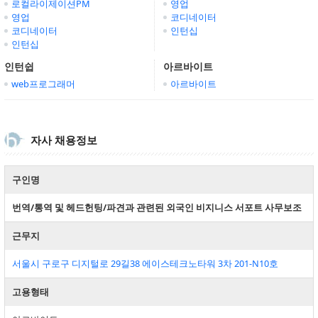
로컬라이제이션PM
영업
영업
코디네이터
코디네이터
인턴십
인턴십
인턴쉽
아르바이트
web프로그래머
아르바이트
자사 채용정보
구인명
번역/통역 및 헤드헌팅/파견과 관련된 외국인 비지니스 서포트 사무보조
근무지
서울시 구로구 디지털로 29길38 에이스테크노타워 3차 201-N10호
고용형태