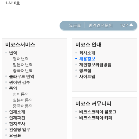
1-N10호
요금표
번역견적문의
TOP
비코스서비스
비코스 안내
번역
회사소개
영어번역
채용정보
일본어번역
개인정보취급방침
중국어번역
링크집
클라우드 번역
사이트맵
원어민 감수
통역
영어통역
일본어통역
비코스 커뮤니티
중국어통역
인재소개
비코스코리아 블로그
인재파견
비코스코리아 카페
현지조사
컨설팅 업무
요금표